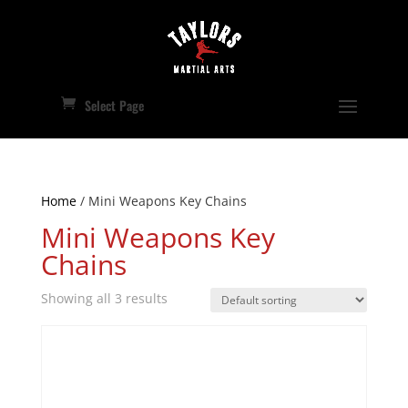
Select Page
Home
/ Mini Weapons Key Chains
Mini Weapons Key
Chains
Showing all 3 results